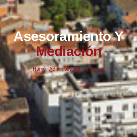
Asesoramiento Y
Mediación
Home
/
Administración de Fincas