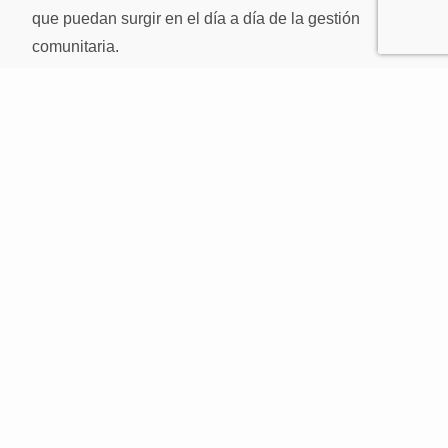
que puedan surgir en el día a día de la gestión
comunitaria.
¿Qué tipo de consultas puedes hacernos?
Algunos
ejemplos incluyen consultas legales sobre la
responsabilidad en reparaciones, como el pago de
reformas del ascensor o reparaciones estructurales, o
consultas técnicas, como la ubicación adecuada para
la instalación de extintores o medidas de seguridad.
CONTACTAR
LLAMAR POR TELÉFONO