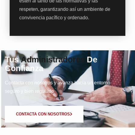
estén al tanto de las normativas y las
respeten, garantizando así un ambiente de
convivencia pacífico y ordenado.
Tus
Administradores
De
Confianza
Contacta con nosotros y avanza hacia un entorno
seguro y bien regulado
CONTACTA CON NOSOTROS