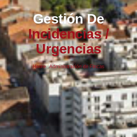
Gestión De
Incidencias /
Urgencias
Home
/
Administración de Fincas