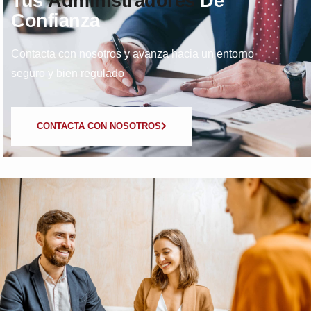
Tus
Administradores
De
Confianza
Contacta con nosotros y avanza hacia un entorno
seguro y bien regulado
CONTACTA CON NOSOTROS