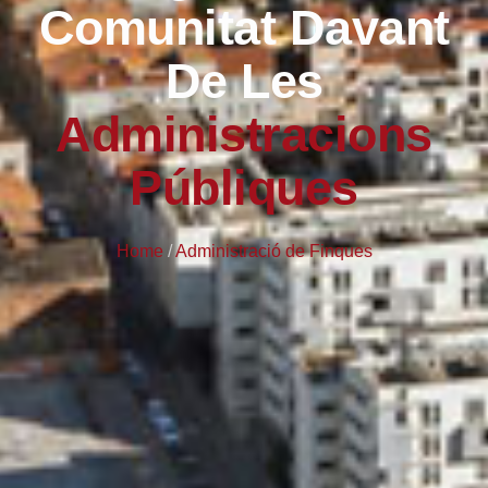
Comunitat Davant
De Les
Administracions
Públiques
Home
/
Administració de Finques