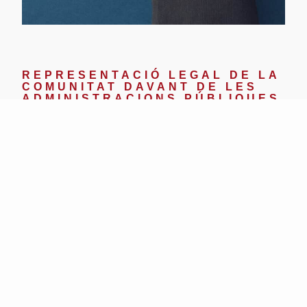
REPRESENTACIÓ LEGAL DE LA
COMUNITAT DAVANT DE LES
ADMINISTRACIONS PÚBLIQUES
A R&A, oferim un servei complet de representació
legal per a comunitats de propietaris davant de les
diverses entitats governamentals. El nostre
compromís és actuar com a representants legals de la
comunitat, gestionant les comunicacions amb les
administracions públiques i complint les normatives
legals vigents.
CONTACTAR